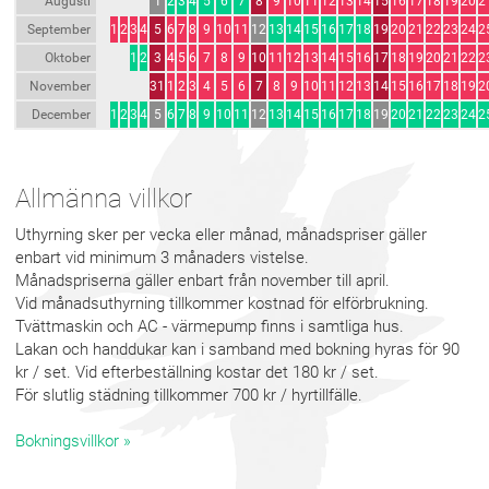
Augusti
1
2
3
4
5
6
7
8
9
10
11
12
13
14
15
16
17
18
19
20
2
September
1
2
3
4
5
6
7
8
9
10
11
12
13
14
15
16
17
18
19
20
21
22
23
24
2
Oktober
1
2
3
4
5
6
7
8
9
10
11
12
13
14
15
16
17
18
19
20
21
22
2
November
31
1
2
3
4
5
6
7
8
9
10
11
12
13
14
15
16
17
18
19
2
December
1
2
3
4
5
6
7
8
9
10
11
12
13
14
15
16
17
18
19
20
21
22
23
24
2
Allmänna villkor
Uthyrning sker per vecka eller månad, månadspriser gäller
enbart vid minimum 3 månaders vistelse.
Månadspriserna gäller enbart från november till april.
Vid månadsuthyrning tillkommer kostnad för elförbrukning.
Tvättmaskin och AC - värmepump finns i samtliga hus.
Lakan och handdukar kan i samband med bokning hyras för 90
kr / set. Vid efterbeställning kostar det 180 kr / set.
För slutlig städning tillkommer 700 kr / hyrtillfälle.
Bokningsvillkor »