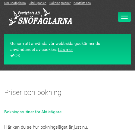
Om Snöfåglarna
Bil till Spanien
Bokningsrutiner
Kontakta oss
Ändr
navig
Genom att använda vår webbsida godkänner du
användandet av cookies.
Läs mer
OK
Priser och bokning
Bokningsrutiner för Aktieägare
Här kan du se hur bokningsläget är just nu.