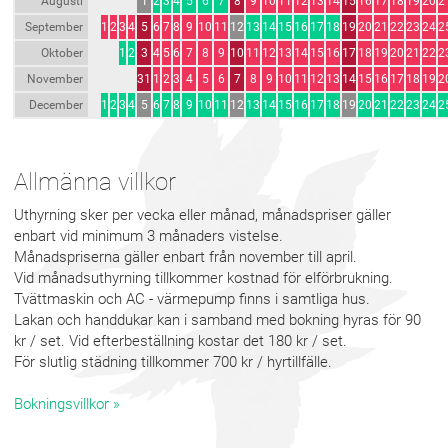
Augusti
1
2
3
4
5
6
7
8
9
10
11
12
13
14
15
16
17
18
19
20
2
September
1
2
3
4
5
6
7
8
9
10
11
12
13
14
15
16
17
18
19
20
21
22
23
24
2
Oktober
1
2
3
4
5
6
7
8
9
10
11
12
13
14
15
16
17
18
19
20
21
22
2
November
31
1
2
3
4
5
6
7
8
9
10
11
12
13
14
15
16
17
18
19
2
December
1
2
3
4
5
6
7
8
9
10
11
12
13
14
15
16
17
18
19
20
21
22
23
24
2
Allmänna villkor
Uthyrning sker per vecka eller månad, månadspriser gäller
enbart vid minimum 3 månaders vistelse.
Månadspriserna gäller enbart från november till april.
Vid månadsuthyrning tillkommer kostnad för elförbrukning.
Tvättmaskin och AC - värmepump finns i samtliga hus.
Lakan och handdukar kan i samband med bokning hyras för 90
kr / set. Vid efterbeställning kostar det 180 kr / set.
För slutlig städning tillkommer 700 kr / hyrtillfälle.
Bokningsvillkor »