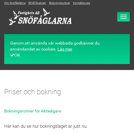
Om Snöfåglarna
Bil till Spanien
Bokningsrutiner
Kontakta oss
Ändr
navig
Genom att använda vår webbsida godkänner du
användandet av cookies.
Läs mer
OK
Priser och bokning
Bokningsrutiner för Aktieägare
Här kan du se hur bokningsläget är just nu.