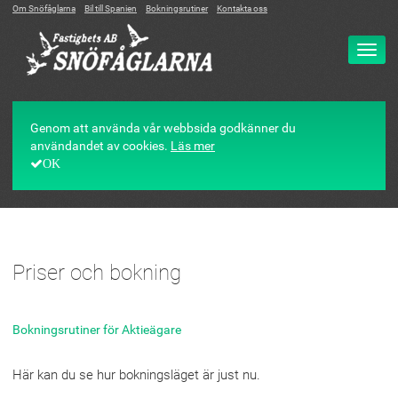
Om Snöfåglarna
Bil till Spanien
Bokningsrutiner
Kontakta oss
Ändr
navig
Genom att använda vår webbsida godkänner du
användandet av cookies.
Läs mer
OK
Priser och bokning
Bokningsrutiner för Aktieägare
Här kan du se hur bokningsläget är just nu.