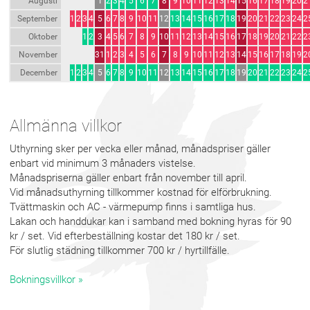
Augusti
1
2
3
4
5
6
7
8
9
10
11
12
13
14
15
16
17
18
19
20
2
September
1
2
3
4
5
6
7
8
9
10
11
12
13
14
15
16
17
18
19
20
21
22
23
24
2
Oktober
1
2
3
4
5
6
7
8
9
10
11
12
13
14
15
16
17
18
19
20
21
22
2
November
31
1
2
3
4
5
6
7
8
9
10
11
12
13
14
15
16
17
18
19
2
December
1
2
3
4
5
6
7
8
9
10
11
12
13
14
15
16
17
18
19
20
21
22
23
24
2
Allmänna villkor
Uthyrning sker per vecka eller månad, månadspriser gäller
enbart vid minimum 3 månaders vistelse.
Månadspriserna gäller enbart från november till april.
Vid månadsuthyrning tillkommer kostnad för elförbrukning.
Tvättmaskin och AC - värmepump finns i samtliga hus.
Lakan och handdukar kan i samband med bokning hyras för 90
kr / set. Vid efterbeställning kostar det 180 kr / set.
För slutlig städning tillkommer 700 kr / hyrtillfälle.
Bokningsvillkor »