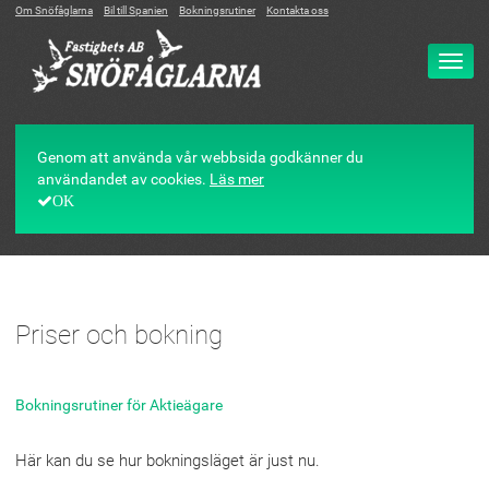
Om Snöfåglarna
Bil till Spanien
Bokningsrutiner
Kontakta oss
Ändr
navig
Genom att använda vår webbsida godkänner du
användandet av cookies.
Läs mer
OK
Priser och bokning
Bokningsrutiner för Aktieägare
Här kan du se hur bokningsläget är just nu.