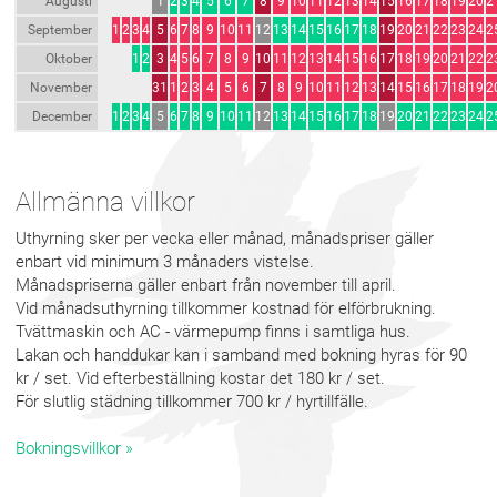
Augusti
1
2
3
4
5
6
7
8
9
10
11
12
13
14
15
16
17
18
19
20
2
September
1
2
3
4
5
6
7
8
9
10
11
12
13
14
15
16
17
18
19
20
21
22
23
24
2
Oktober
1
2
3
4
5
6
7
8
9
10
11
12
13
14
15
16
17
18
19
20
21
22
2
November
31
1
2
3
4
5
6
7
8
9
10
11
12
13
14
15
16
17
18
19
2
December
1
2
3
4
5
6
7
8
9
10
11
12
13
14
15
16
17
18
19
20
21
22
23
24
2
Allmänna villkor
Uthyrning sker per vecka eller månad, månadspriser gäller
enbart vid minimum 3 månaders vistelse.
Månadspriserna gäller enbart från november till april.
Vid månadsuthyrning tillkommer kostnad för elförbrukning.
Tvättmaskin och AC - värmepump finns i samtliga hus.
Lakan och handdukar kan i samband med bokning hyras för 90
kr / set. Vid efterbeställning kostar det 180 kr / set.
För slutlig städning tillkommer 700 kr / hyrtillfälle.
Bokningsvillkor »