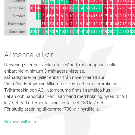
Augusti
1
2
3
4
5
6
7
8
9
10
11
12
13
14
15
16
17
18
19
20
2
September
1
2
3
4
5
6
7
8
9
10
11
12
13
14
15
16
17
18
19
20
21
22
23
24
2
Oktober
1
2
3
4
5
6
7
8
9
10
11
12
13
14
15
16
17
18
19
20
21
22
2
November
31
1
2
3
4
5
6
7
8
9
10
11
12
13
14
15
16
17
18
19
2
December
1
2
3
4
5
6
7
8
9
10
11
12
13
14
15
16
17
18
19
20
21
22
23
24
2
Allmänna villkor
Uthyrning sker per vecka eller månad, månadspriser gäller
enbart vid minimum 3 månaders vistelse.
Månadspriserna gäller enbart från november till april.
Vid månadsuthyrning tillkommer kostnad för elförbrukning.
Tvättmaskin och AC - värmepump finns i samtliga hus.
Lakan och handdukar kan i samband med bokning hyras för 90
kr / set. Vid efterbeställning kostar det 180 kr / set.
För slutlig städning tillkommer 700 kr / hyrtillfälle.
Bokningsvillkor »