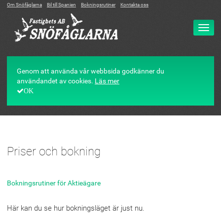
Om Snöfåglarna
Bil till Spanien
Bokningsrutiner
Kontakta oss
Ändr
navig
Genom att använda vår webbsida godkänner du
användandet av cookies.
Läs mer
OK
Priser och bokning
Bokningsrutiner för Aktieägare
Här kan du se hur bokningsläget är just nu.