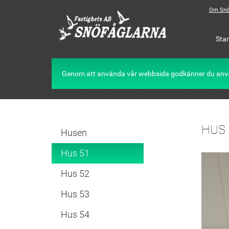
Om Snö
Star
Genom att använda vår webbsida godkänner du anv
HUS 
Husen
Hus 51
Hus 52
Hus 53
Hus 54