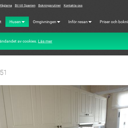
fåglarna
Bil till Spanien
Bokningsrutiner
Kontakta oss
t
Husen
Omgivningen
Inför resan
Priser och bokn
ändandet av cookies.
Läs mer
51