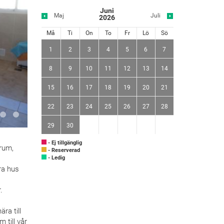
Juni
Maj
Juli
2026
Må
Ti
On
To
Fr
Lö
Sö
1
2
3
4
5
6
7
8
9
10
11
12
13
14
15
16
17
18
19
20
21
22
23
24
25
26
27
28
29
30
- Ej tillgänglig
rum,
- Reserverad
- Ledig
ra hus
.
ra till
 till vår