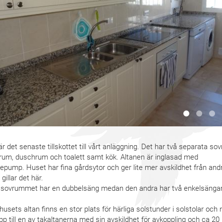
r det senaste tillskottet till vårt anläggning.
Det har två separata sov
rum, duschrum och toalett samt kök.
Altanen är inglasad med
mepump.
Huset har fina gårdsytor och ger lite mer avskildhet från and
illar det här.
 sovrummet har en dubbelsäng medan den andra har två enkelsängar
husets altan finns en stor plats för härliga solstunder i solstolar och nä
pp till en av takaltanerna med sin avskildhet för avkoppling och ca 20 m