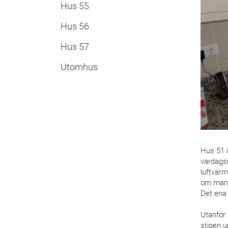
Hus 55
Hus 56
Hus 57
Utomhus
Hus 51 ä
vardags
luftvär
om man g
Det ena
Utanför 
stigen u