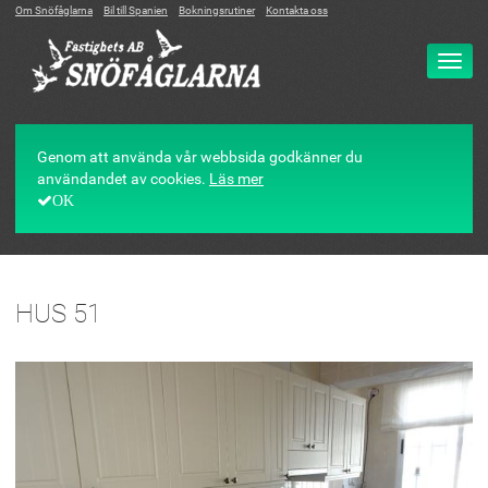
Om Snöfåglarna
Bil till Spanien
Bokningsrutiner
Kontakta oss
Ändr
navig
Genom att använda vår webbsida godkänner du
användandet av cookies.
Läs mer
OK
HUS 51