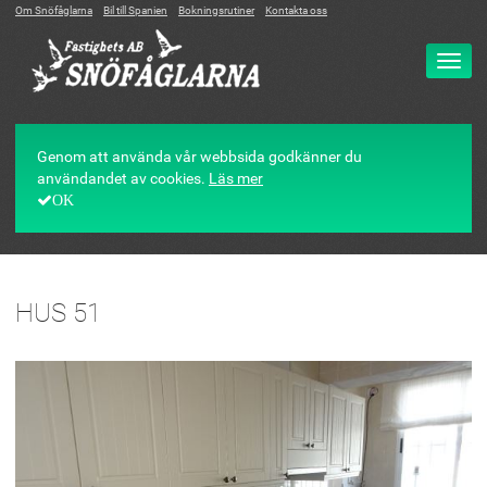
Om Snöfåglarna
Bil till Spanien
Bokningsrutiner
Kontakta oss
Ändr
navig
Genom att använda vår webbsida godkänner du
användandet av cookies.
Läs mer
OK
HUS 51