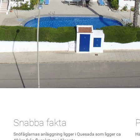
Snabba fakta
P
Snöfåglarnas anläggning ligger i Quesada som ligger ca
Hä