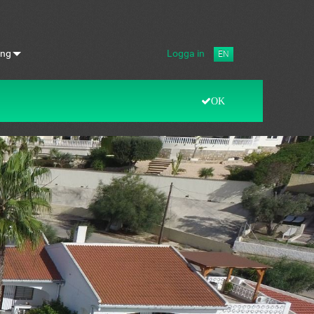
ing
Logga in
EN
OK