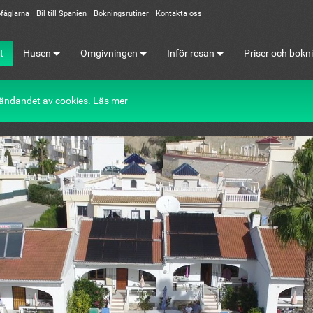
fåglarna
Bil till Spanien
Bokningsrutiner
Kontakta oss
t
Husen
Omgivningen
Inför resan
Priser och bokn
ändandet av cookies.
Läs mer