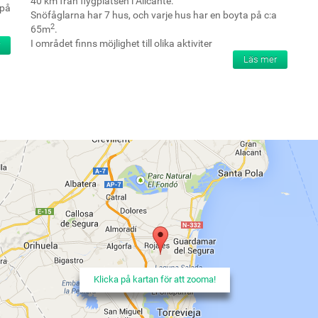
40 km från flygplatsen i Alicante.
 på
Snöfåglarna har 7 hus, och varje hus har en boyta på c:a
2
65m
.
I området finns möjlighet till olika aktiviter
Läs mer
Klicka på kartan för att zooma!